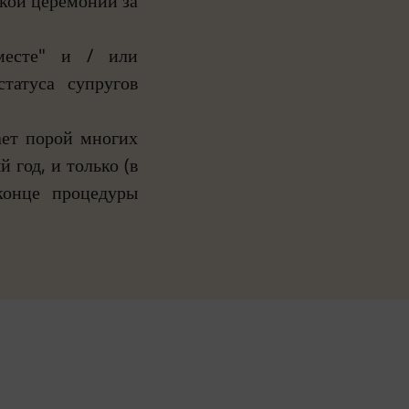
кой церемонии за
вместе" и / или
статуса супругов
ает порой многих
 год, и только (в
конце процедуры