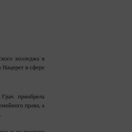
кого колледжа в
 Нацерет в сфере
 Грач приобрела
емейного права, а
.
 так и на русском