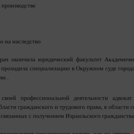
 производстве
о на наследство
рач окончила юридический факультет Академичес
и проходила специализацию в Окружном суде города
ва .
своей профессиональной деятельности адвокат
бласти гражданского и трудового права, в области с
 связанных с получением Израильского гражданства
редоставляет юридические услуги, как на иврите,