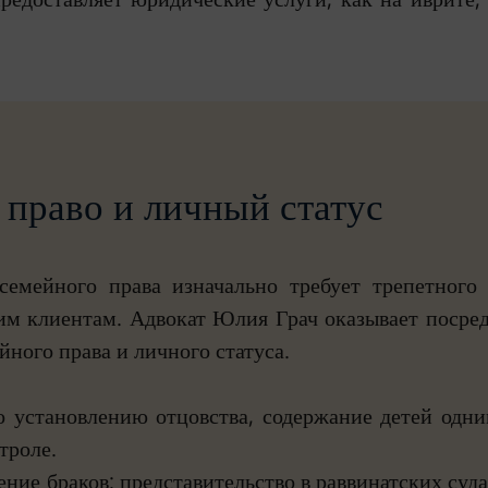
право и личный статус
семейного права изначально требует трепетного
им клиентам. Адвокат Юлия Грач оказывает посред
ного права и личного статуса.
о установлению отцовства, содержание детей одни
троле.
ение браков: представительство в раввинатских судах