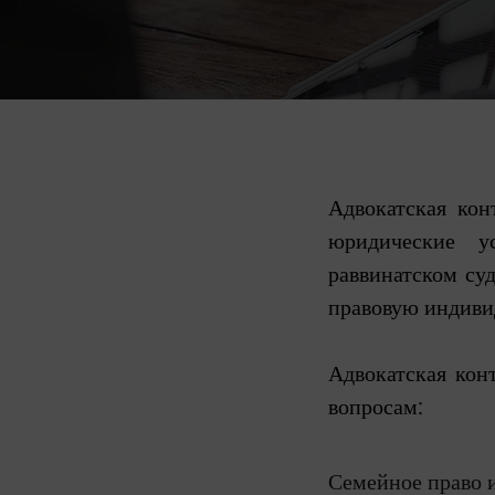
Адвокатская ко
юридические у
раввинатском су
правовую индиви
Адвокатская кон
вопросам:
Семейное право 