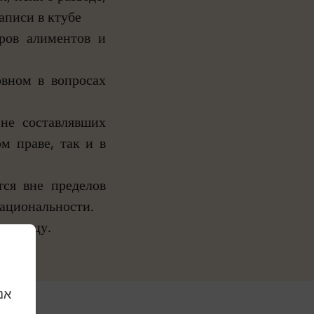
аписи в ктубе
ров алиментов и
овном в вопросах
 не составлявших
м праве, так и в
тся вне пределов
национальности.
 границу.