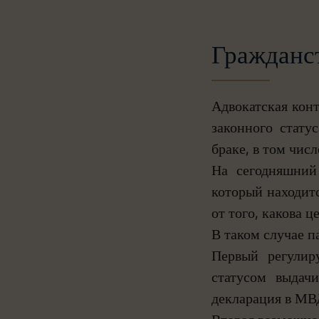
Гражданст
Адвокатская кон
законного стату
браке, в том числ
На сегодняшний
который находит
от того, какова 
В таком случае п
Первый регулиру
статусом выдач
декларация в МВД