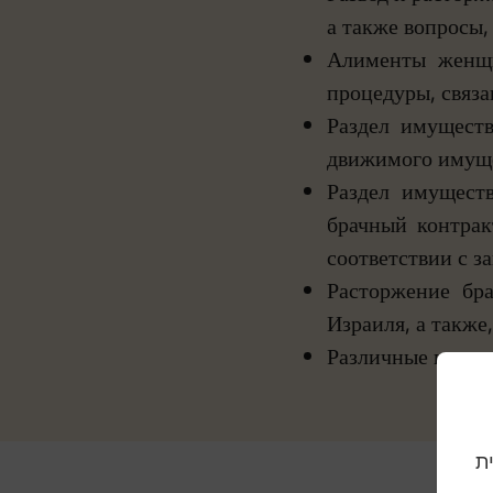
а также вопросы,
Алименты женщи
процедуры, связ
Раздел имуществ
движимого имуще
Раздел имуществ
брачный контрак
соответствии с з
Расторжение бра
Израиля, а также
Различные предпи
וית