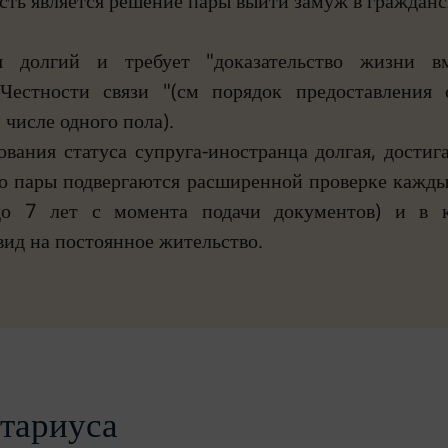
сть является решение пары выйти замуж в гражданс
я долгий и требует "доказательство жизни 
 Честности связи "(см порядок предоставления 
 числе одного пола).
ования статуса супруга-иностранца долгая, достиг
то пары подвергаются расширенной проверке каждый
о 7 лет с момента подачи документов) и в 
вид на постоянное жительство.
отариуса