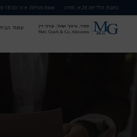
כתובת: הלל יפה 28 א', חדרה
שעות פעילות: ​א'-ה' 09:00-18:00
עמוד הבית