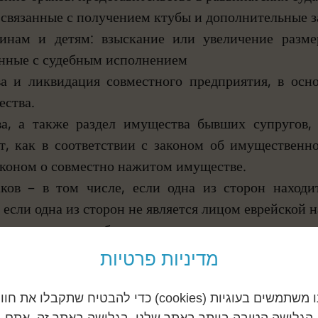
 связанные с получением ктубы и дополнительные з
нам и детям: взыскание или увеличение разме
анные с судебным исполнением
а и ликвидация совместного предприятия, в осн
ства.
а, а также раздел имущества бывших супругов,
т, как в соответствии с законом об имущественно
аконом о совместно нажитом имуществе.
ков – в том числе, если одна из сторон находи
, если одна из сторон не является лицом еврейской 
сания суда, судебные запреты и запрет на выезд за
מדיניות פרטיות
אנו משתמשים בעוגיות (cookies) כדי להבטיח שתקבלו את חו