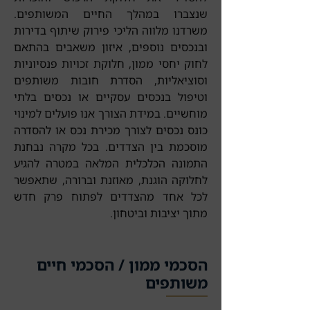
שנצברו במהלך החיים המשותפים.
משרדנו מלווה הליכי פירוק שיתוף בדירות
ובנכסים נוספים, איזון משאבים בהתאם
לחוק יחסי ממון, חלוקת זכויות פנסיוניות
וסוציאליות, הסדרת חובות משותפים
וטיפול בנכסים עסקיים או נכסים בלתי
מוחשיים. במידת הצורך אנו פועלים למינוי
כונס נכסים לצורך מכירת נכס או להסדרה
מוסכמת בין הצדדים. בכל מקרה נבחנת
התמונה הכלכלית המלאה במטרה להגיע
לחלוקה הוגנת, מאוזנת וברורה, שתאפשר
לכל אחד מהצדדים לפתוח פרק חדש
מתוך יציבות וביטחון.
הסכמי ממון / הסכמי חיים
משותפים