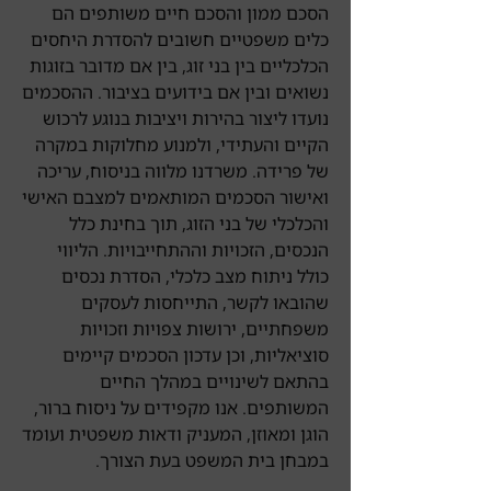
הסכם ממון והסכם חיים משותפים הם
כלים משפטיים חשובים להסדרת היחסים
הכלכליים בין בני זוג, בין אם מדובר בזוגות
נשואים ובין אם בידועים בציבור. ההסכמים
נועדו ליצור בהירות ויציבות בנוגע לרכוש
הקיים והעתידי, ולמנוע מחלוקות במקרה
של פרידה. משרדנו מלווה בניסוח, עריכה
ואישור הסכמים המותאמים למצבם האישי
והכלכלי של בני הזוג, תוך בחינת כלל
הנכסים, הזכויות וההתחייבויות. הליווי
כולל ניתוח מצב כלכלי, הסדרת נכסים
שהובאו לקשר, התייחסות לעסקים
משפחתיים, ירושות צפויות וזכויות
סוציאליות, וכן עדכון הסכמים קיימים
בהתאם לשינויים במהלך החיים
המשותפים. אנו מקפידים על ניסוח ברור,
הוגן ומאוזן, המעניק ודאות משפטית ועומד
במבחן בית המשפט בעת הצורך.