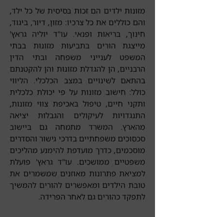
מזונות ילדים הם זכות בסיסית של כל ילד,
והם כוללים את כל צרכיו: מזון, דיור, ביגוד,
חינוך, בריאות ופנאי. עו"ד יוליה גראץ'
מייצגת הורים בתביעות מזונות בבתי
המשפט לענייני משפחה ובתי הדין
הרבניים, הן להגדלת מזונות והן להקטנתם
בהתאם לשינויים במצב הכלכלי. הליווי
כולל: חישוב מזונות על פי יכולת כלכלית
ותקני חיים, טיפול באכיפת צווי מזונות,
התנגדויות לעיקולים והגבלות יציאה
מהארץ. המשרד מתמחה גם ביישוב
סכסוכים משפחתיים בדרכי גישור והסדרים
מוסכמים, כדרך מועדפת להימנע מהליכים
משפטיים ממושכים. עו"ד גראץ' פועלת
למציאת פתרונות מאוזנים שמשמרים את
טובת הילדים ומאפשרים להורים להמשיך
לתפקד כהורים גם לאחר הפרידה.