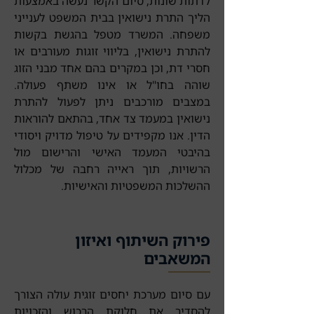
לדתות שונות, סיום הקשר נעשה באמצעות
הליך התרת נישואין בבית המשפט לענייני
משפחה. המשרד מטפל בהגשת בקשות
להתרת נישואין, בליווי זוגות מעורבים או
חסרי דת, וכן במקרים בהם אחד מבני הזוג
שוהה בחו"ל או אינו משתף פעולה.
במצבים מורכבים ניתן לפעול להתרת
נישואין במעמד צד אחד, בהתאם להוראות
הדין. אנו מקפידים על טיפול מדויק ויסודי
בהיבטי המעמד האישי והרישום מול
הרשויות, תוך ראייה רחבה של מכלול
ההשלכות המשפטיות והאישיות.
פירוק השיתוף ואיזון
המשאבים
עם סיום מערכת יחסים זוגית עולה הצורך
להסדיר את חלוקת הרכוש והזכויות