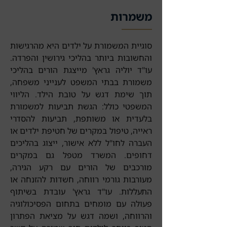
משמרות
סוגיית המשמורת על ילדים היא מהרגישות
והחשובות ביותר בהליכי גירושין והפרדה.
עו"ד יוליה גראץ' מייצגת הורים בהליכי
משמורת בבתי המשפט לענייני משפחה,
תוך שימת דגש על טובת הילד. הליווי
המשפטי כולל: הגשת תביעות למשמורת
בלעדית או משותפת, תביעות להסדרי
ראייה, טיפול במקרים של חטיפת ילדים או
העברה לחו"ל ללא אישור, ייצוג בהליכים
דחופים. המשרד מטפל גם במקרים
מורכבים של הורים עם רקע הגירה,
מעורבות גורמי רווחה, חשדות להזנחה או
התעללות. עו"ד גראץ' עובדת בשיתוף
פעולה עם מומחים בתחום הפסיכולוגיה
והרווחה, ושמה דגש על מציאת הפתרון